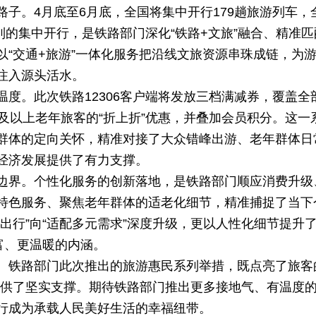
子。4月底至6月底，全国将集中开行179趟旅游列车，
专列的集中开行，是铁路部门深化“铁路+文旅”融合、精准
“交通+旅游”一体化服务把沿线文旅资源串珠成链，为
注入源头活水。
度。此次铁路12306客户端将发放三档满减券，覆盖全
及以上老年旅客的“折上折”优惠，并叠加会员积分。这一
群体的定向关怀，精准对接了大众错峰出游、老年群体日
经济发展提供了有力支撑。
边界。个性化服务的创新落地，是铁路部门顺应消费升级
特色服务、聚焦老年群体的适老化细节，精准捕捉了当下
出行”向“适配多元需求”深度升级，更以人性化细节提升
富、更温暖的内涵。
。铁路部门此次推出的旅游惠民系列举措，既点亮了旅客
提供了坚实支撑。期待铁路部门推出更多接地气、有温度
行成为承载人民美好生活的幸福纽带。