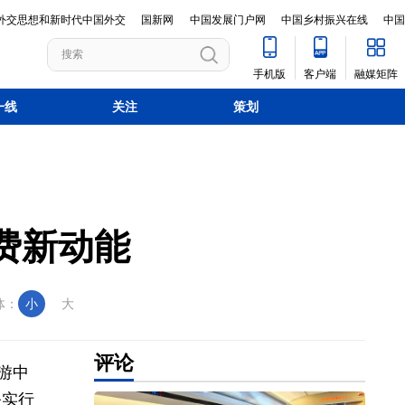
外交思想和新时代中国外交
国新网
中国发展门户网
中国乡村振兴在线
中国
手机版
客户端
融媒矩阵
一线
关注
策划
费新动能
体：
小
大
游中
务实行