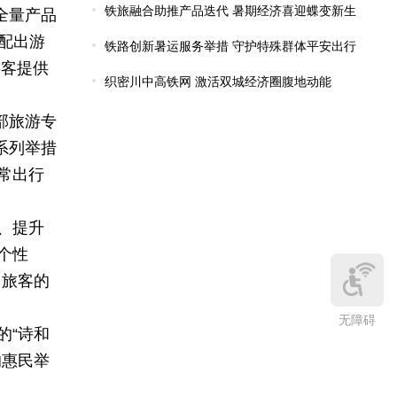
全量产品
匹配出游
游客提供
部旅游专
系列举措
常出行
、提升
个性
了旅客的
无障碍
的“诗和
的惠民举