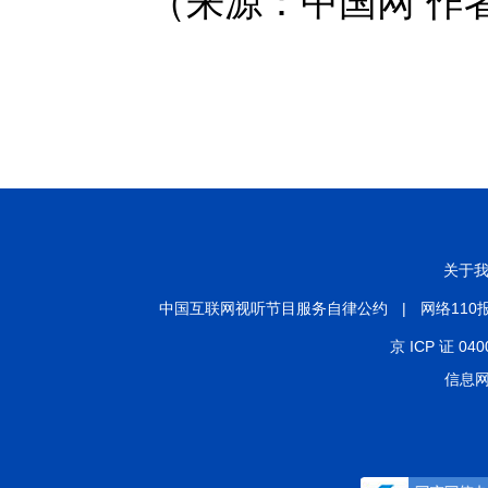
（来源：中国网 作
关于
中国互联网视听节目服务自律公约
|
网络110
京 ICP 证 040
信息网