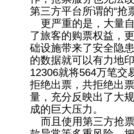
第三方平台所谓的“抢
更严重的是，大量
了旅客的购票权益，更
础设施带来了安全隐
的数据就可以有力地印
12306就将564万笔
拒绝出票，共拒绝出票
量，充分反映出了大
成的巨大压力。
而且使用第三方抢
款异常等多重风险。把