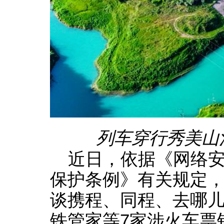
列车穿行秀美山
近日，依据《网络
保护条例》有关规定
谈携程、同程、去哪
铁管家等7家涉火车票