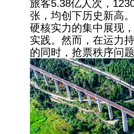
旅客5.38亿人次，123
张，均创下历史新高
硬核实力的集中展现
实践。然而，在运力
的同时，抢票秩序问