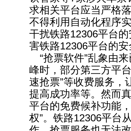
求相关平台应当严格
不得利用自动化程序
干扰铁路12306平
害铁路12306平台的
“抢票软件”乱象由
峰时，部分第三方平台便
速抢票”等收费服务，
提高成功率等。然而真
平台的免费候补功能，
权”。铁路12306平
作，抢票服务也无法改